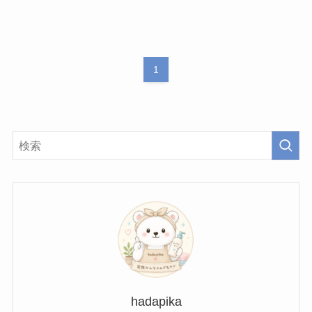
1
hadapika